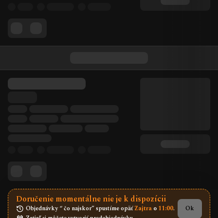
Doručenie momentálne nie je k dispozícii
Objednávky “ čo najskor” spustíme opäť 
Zajtra
 o 
11:00
.
Ok