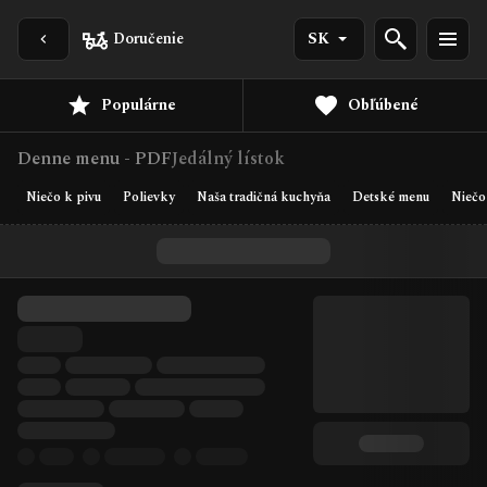
Doručenie
SK
Populárne
Obľúbené
Denne menu - PDF
Jedálný lístok
Niečo k pivu
Polievky
Naša tradičná kuchyňa
Detské menu
Niečo